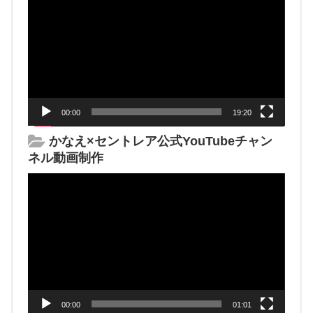
画
プ
レ
ー
ヤ
ー
00:00
19:20
かなえ×セントレア公式YouTubeチャン
ネル動画制作
動
画
プ
レ
ー
ヤ
ー
00:00
01:01