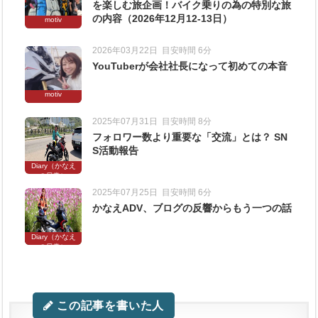
を楽しむ旅企画！バイク乗りの為の特別な旅
の内容（2026年12月12-13日）
motiv
2026年03月22日
目安時間 6分
YouTuberが会社社長になって初めての本音
motiv
2025年07月31日
目安時間 8分
フォロワー数より重要な「交流」とは？ SN
S活動報告
Diary（かなえ
の日常）
2025年07月25日
目安時間 6分
かなえADV、ブログの反響からもう一つの話
Diary（かなえ
の日常）
この記事を書いた人